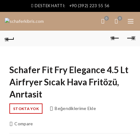
DESTEK HATTI:
+90 (392) 223 55 56
0
0
Schafer Fit Fry Elegance 4.5 Lt
Airfryer Sıcak Hava Fritözü,
Anrtasit
Beğendiklerime Ekle
STOKTA YOK
Compare