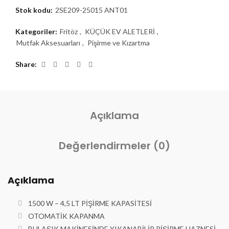
Stok kodu:
2SE209-25015 ANT01
Kategoriler:
Fritöz
,
KÜÇÜK EV ALETLERİ
,
Mutfak Aksesuarları
,
Pişirme ve Kızartma
Share
Açıklama
Değerlendirmeler (0)
Açıklama
1500 W – 4,5 LT PİŞİRME KAPASİTESİ
OTOMATİK KAPANMA
BULAŞIK MAKİNESİNDE YIKANABİLİR PİŞİRME HAZNESİ