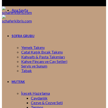
Ana Sayfa
SOFRA GRUBU
Yemek Takımı
Çatal Kaşık Bıçak Takımı
Kahvaltı & Pasta Takımları
Kahve Fincanı ve Çay Setleri
Servis ve Sunum
Tabak
MUTFAK
İçecek Hazırlama
Çaydanlık
Cezve & Cezve Seti
Termos