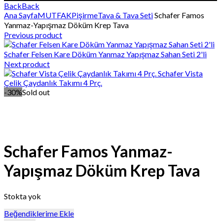
Back
Back
Ana Sayfa
MUTFAK
Pişirme
Tava & Tava Seti
Schafer Famos
Yanmaz-Yapışmaz Döküm Krep Tava
Previous product
Schafer Felsen Kare Döküm Yanmaz Yapışmaz Sahan Seti 2'li
Next product
Schafer Vista
Çelik Çaydanlık Takımı 4 Prç.
-30%
Sold out
Click to enlarge
Click to enlarge
Schafer Famos Yanmaz-
Yapışmaz Döküm Krep Tava
Stokta yok
Beğendiklerime Ekle