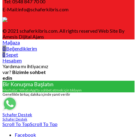
Tel: 0548 847 70 00
E-Mail:info@schaferkibris.com
© 2021 schaferkibris.com. All rights reserved Web Site By
Amesis Dijital Ajans
Mağaza
0
Beğendiklerim
0
Sepet
Hesabım
Yardıma mı ihtiyacınız
var?
Bizimle sohbet
edin
Bir Konuşma Başlatın
Merhaba! WhatsApp'ta sohbet etmek için tıklayın
Genellikle birkaç dakika içinde yanıt verilir
Schafer Destek
Schafer Destek
Scroll To Top
Scroll To Top
Facebook