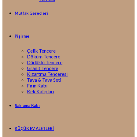
Mutfak Gereçleri
Pişirme
Çelik Tencere
Döküm Tencere
Düdüklü Tencere
Granit Tencere
Kızartma Tenceresi
Tava & Tava Seti
Fırın Kabı
Kek Kalıpları
Saklama Kabı
KÜÇÜK EV ALETLERİ