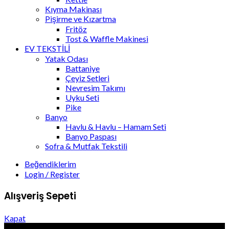
Kıyma Makinası
Pişirme ve Kızartma
Fritöz
Tost & Waffle Makinesi
EV TEKSTİLİ
Yatak Odası
Battaniye
Çeyiz Setleri
Nevresim Takımı
Uyku Seti
Pike
Banyo
Havlu & Havlu – Hamam Seti
Banyo Paspası
Sofra & Mutfak Tekstili
Beğendiklerim
Login / Register
Alışveriş Sepeti
Kapat
DESTEK HATTI:
+90 (392) 223 55 56