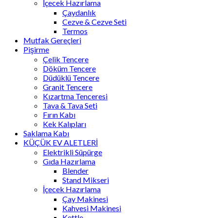
İçecek Hazırlama
Çaydanlık
Cezve & Cezve Seti
Termos
Mutfak Gereçleri
Pişirme
Çelik Tencere
Döküm Tencere
Düdüklü Tencere
Granit Tencere
Kızartma Tenceresi
Tava & Tava Seti
Fırın Kabı
Kek Kalıpları
Saklama Kabı
KÜÇÜK EV ALETLERİ
Elektrikli Süpürge
Gıda Hazırlama
Blender
Stand Mikseri
İçecek Hazırlama
Çay Makinesi
Kahvesi Makinesi
Kettle