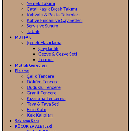
Yemek Takımı
Çatal Kaşık Bıçak Takımı
Kahvaltı & Pasta Takımları
Kahve Fincanı ve Çay Setleri
Servis ve Sunum
Tabak
MUTFAK
İçecek Hazırlama
Çaydanlık
Cezve & Cezve Seti
Termos
Mutfak Gereçleri
Pişirme
Çelik Tencere
Döküm Tencere
Düdüklü Tencere
Granit Tencere
Kızartma Tenceresi
Tava & Tava Seti
Fırın Kabı
Kek Kalıpları
Saklama Kabı
KÜÇÜK EV ALETLERİ