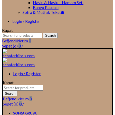
Havlu & Havlu – Hamam Seti
Banyo Paspası
Sofra & Mutfak Tekstili
Login / Register
Kapat
Search
Search
for:
Beğendiklerim
0
Sepet (
o
)
0
/
Login / Register
Kapat
Search
for:
Search
Beğendiklerim
0
Sepet (
o
)
0
/
SOFRA GRUBU