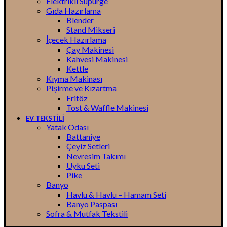
Elektrikli Süpürge
Gıda Hazırlama
Blender
Stand Mikseri
İçecek Hazırlama
Çay Makinesi
Kahvesi Makinesi
Kettle
Kıyma Makinası
Pişirme ve Kızartma
Fritöz
Tost & Waffle Makinesi
EV TEKSTİLİ
Yatak Odası
Battaniye
Çeyiz Setleri
Nevresim Takımı
Uyku Seti
Pike
Banyo
Havlu & Havlu – Hamam Seti
Banyo Paspası
Sofra & Mutfak Tekstili